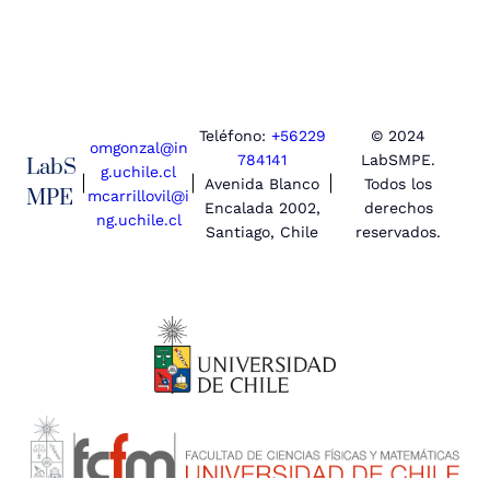
Teléfono:
+56229
© 2024
omgonzal@in
784141
LabSMPE.
LabS
g.uchile.cl
|
|
|
Avenida Blanco
Todos los
MPE
mcarrillovil@i
Encalada 2002,
derechos
ng.uchile.cl
Santiago, Chile
reservados.